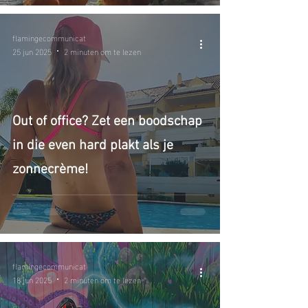
flamingecommunicat
25 jun 2025
2 minuten om te lezen
Out of office? Zet een boodschap
in die even hard plakt als je
zonnecrème!
flamingecommunicat
18 jun 2025
2 minuten om te lezen