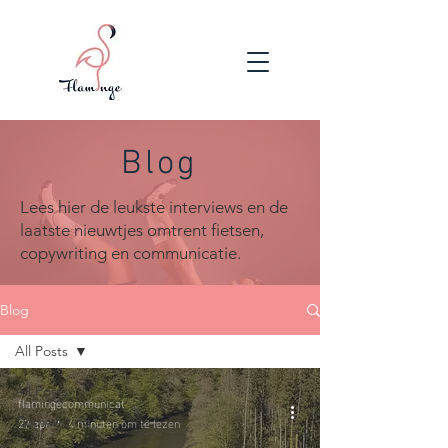
Blog
Lees hier de leukste interviews en de
laatste nieuwtjes omtrent fietsen,
copywriting en communicatie.
Blog
All Posts
All Posts
flamingecommunicat
27 apr
4 minuten om te lezen
Copywriting