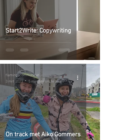
Start2Write: Copywriting
flamingecommunicat
3 mrt 2023
5 minuten om te lezen
On track met Aiko Gommers