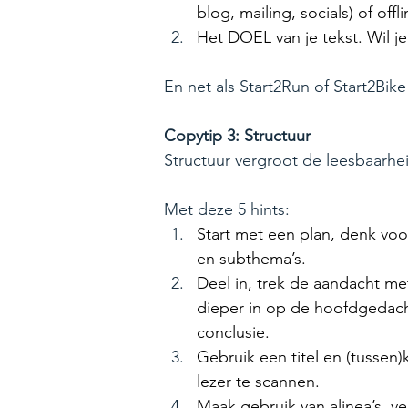
blog, mailing, socials) of of
Het DOEL van je tekst. Wil j
En net als Start2Run of Start2Bik
Copytip 3: Structuur
Structuur vergroot de leesbaarhei
Met deze 5 hints:
Start met een plan, denk voo
en subthema’s.
Deel in, trek de aandacht me
dieper in op de hoofdgedach
conclusie.
Gebruik een titel en (tussen)
lezer te scannen.
Maak gebruik van alinea’s, ve