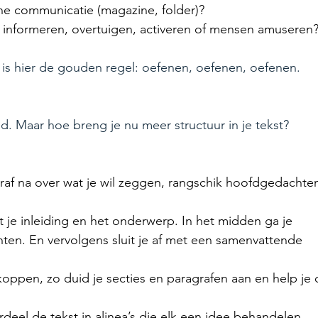
fline communicatie (magazine, folder)?
e informeren, overtuigen, activeren of mensen amuseren
e is hier de gouden regel: oefenen, oefenen, oefenen.
d. Maar hoe breng je nu meer structuur in je tekst?
raf na over wat je wil zeggen, rangschik hoofdgedachte
t je inleiding en het onderwerp. In het midden ga je 
ten. En vervolgens sluit je af met een samenvattende 
koppen, zo duid je secties en paragrafen aan en help je 
rdeel de tekst in alinea’s die elk een idee behandelen.