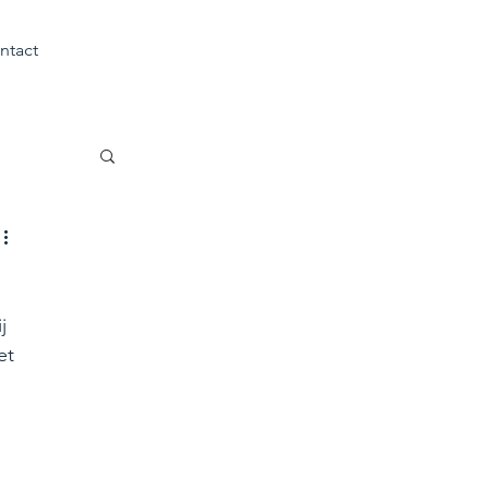
ntact
j 
et 