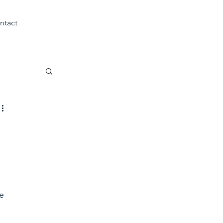
ntact
e 