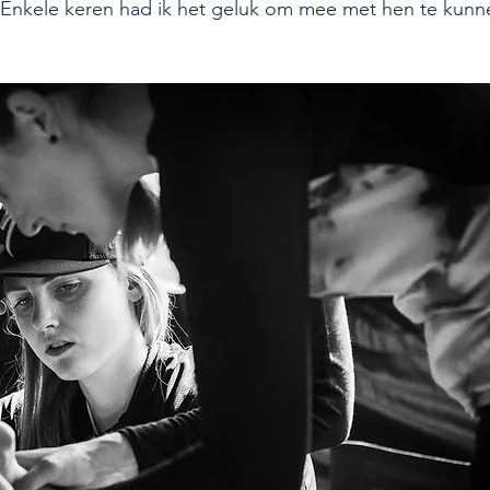
. Enkele keren had ik het geluk om mee met hen te kunn