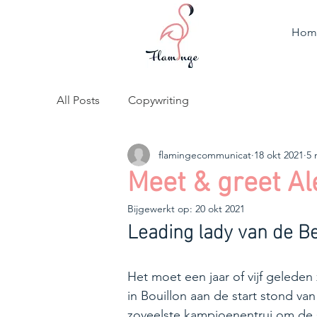
Hom
All Posts
Copywriting
flamingecommunicat
18 okt 2021
5 
Meet & greet A
Bijgewerkt op:
20 okt 2021
Leading lady van de B
Het moet een jaar of vijf geleden 
in Bouillon aan de start stond va
zoveelste kampioenentrui om de 