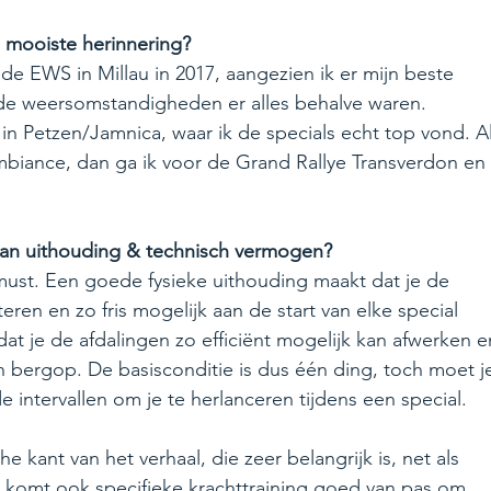
 mooiste herinnering? 
e EWS in Millau in 2017, aangezien ik er mijn beste 
 de weersomstandigheden er alles behalve waren. 
n Petzen/Jamnica, waar ik de specials echt top vond. Al
mbiance, dan ga ik voor de Grand Rallye Transverdon en 
x van uithouding & technisch vermogen?
 must. Een goede fysieke uithouding maakt dat je de 
ren en zo fris mogelijk aan de start van elke special 
dat je de afdalingen zo efficiënt mogelijk kan afwerken e
n bergop. De basisconditie is dus één ding, toch moet j
e intervallen om je te herlanceren tijdens een special. 
he kant van het verhaal, die zeer belangrijk is, net als 
, komt ook specifieke krachttraining goed van pas om 