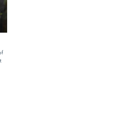
f 
t 
 