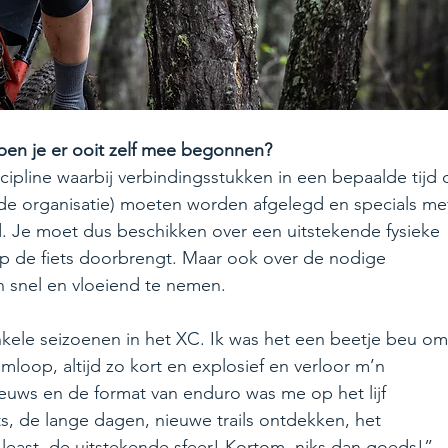
ben je er ooit zelf mee begonnen? 
ipline waarbij verbindingsstukken in een bepaalde tijd o
n de organisatie) moeten worden afgelegd en specials me
. Je moet dus beschikken over een uitstekende fysieke 
p de fiets doorbrengt. Maar ook over de nodige 
n snel en vloeiend te nemen. 
nkele seizoenen in het XC. Ik was het een beetje beu om
mloop, altijd zo kort en explosief en verloor m’n 
ieuws en de format van enduro was me op het lijf 
ts, de lange dagen, nieuwe trails ontdekken, het 
 least, de uitstekende sfeer! Kortom, niks dan goeds!”