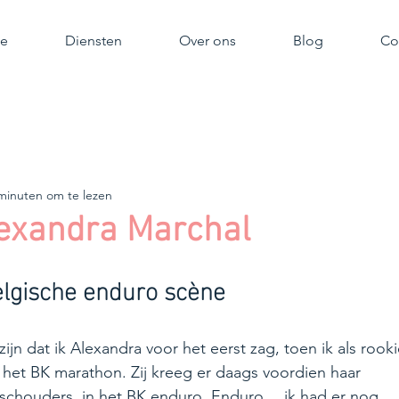
e
Diensten
Over ons
Blog
Co
minuten om te lezen
lexandra Marchal
elgische enduro scène
zijn dat ik Alexandra voor het eerst zag, toen ik als rooki
n het BK marathon. Zij kreeg er daags voordien haar 
schouders, in het BK enduro. Enduro… ik had er nog 