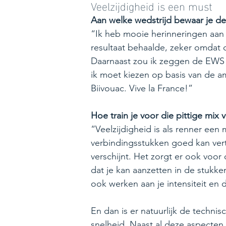
Veelzijdigheid is een must
Aan welke wedstrijd bewaar je de
“Ik heb mooie herinneringen aan d
resultaat behaalde, zeker omdat
Daarnaast zou ik zeggen de EWS i
ik moet kiezen op basis van de a
Biivouac. Vive la France!”
Hoe train je voor die pittige mi
“Veelzijdigheid is als renner een
verbindingsstukken goed kan verte
verschijnt. Het zorgt er ook voor 
dat je kan aanzetten in de stukke
ook werken aan je intensiteit en d
En dan is er natuurlijk de technisc
snelheid. Naast al deze aspecten