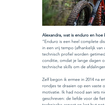
Alexandra, wat is enduro en hoe 
“Enduro is een heel complete disc
in een vrij tempo (afhankelijk va
technisch profiel worden getimed
conditie, omdat je lange dagen o
technische skills om de afdalinge
Zelf begon ik ermee in 2014 na e
rondjes te draaien op een vaste o
motivatie. Ik had nood aan iets n
geschreven: de liefde voor de fie
technische aspect en last but not