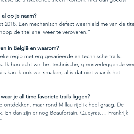
e al op je naam?
 tot 2018. Een mechanisch defect weerhield me van de tite
oop de titel snel weer te veroveren.”
iken in België en waarom?
ieke regio met erg gevarieerde en technische trails. 
ks. Ik hou echt van het technische, grensverleggende we
ils kan ik ook wel smaken, al is dat niet waar ik het 
ar je all time favoriete trails liggen? 
e ontdekken, maar rond Millau rijd ik heel graag. De 
lijk. En dan zijn er nog Beaufortain, Queyras,… Frankrijk 
”