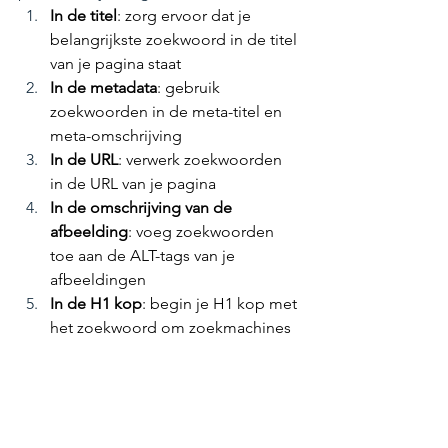
In de titel
: zorg ervoor dat je 
belangrijkste zoekwoord in de titel 
van je pagina staat
In de metadata
: gebruik 
zoekwoorden in de meta-titel en 
meta-omschrijving
In de URL
: verwerk zoekwoorden 
in de URL van je pagina
In de omschrijving van de 
afbeelding
: voeg zoekwoorden 
toe aan de ALT-tags van je 
afbeeldingen
In de H1 kop
: begin je H1 kop met 
het zoekwoord om zoekmachines 
te helpen begrijpen waar de 
pagina over gaat
In de eerste alinea
: zorg ervoor dat 
het zoekwoord vooraan in de 
eerste alinea van je content 