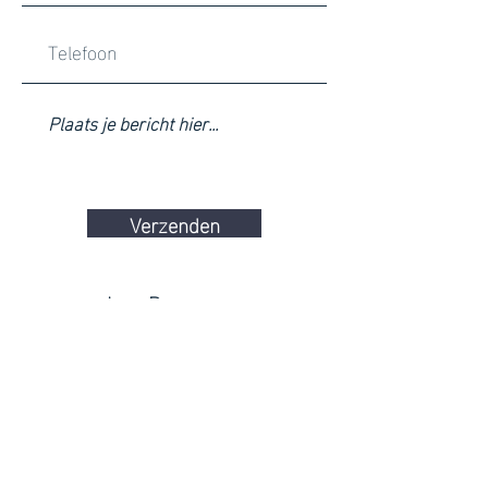
Verzenden
Inge Roggeman
Wippelberg 56
BE - 2370 Arendonk
RPR Antwerpen - Turnhout
BE0789.776.869